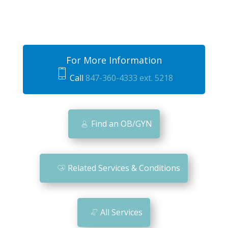
For More Information
Call
847-360-4333 ext. 5218
m
o
bi
Find an OB/GYN
le
ic
o
Related Services & Conditions
n
All Services